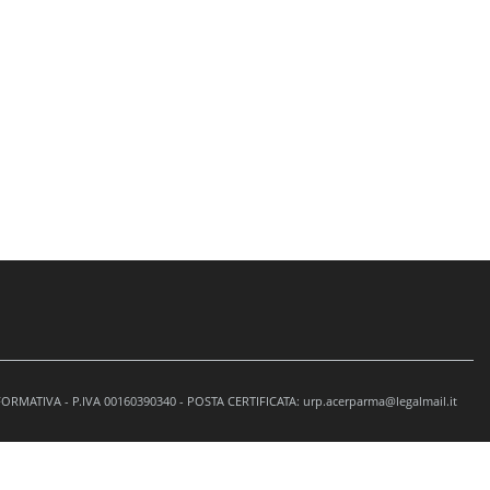
NFORMATIVA
- P.IVA 00160390340 - POSTA CERTIFICATA: urp.acerparma@legalmail.it