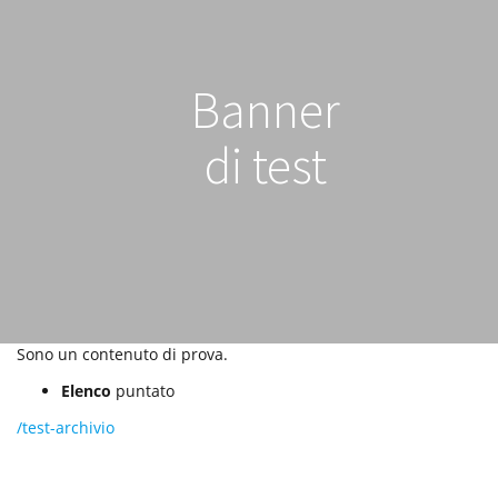
a
z
i
o
n
Banner
e
di test
Sono un contenuto di prova.
Elenco
puntato
/test-archivio