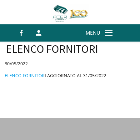
Salta al contenuto
MENU
ELENCO FORNITORI
D
30/05/2022
a
t
ELENCO FORNITOR
I AGGIORNATO AL 31/05/2022
a
d
i
P
u
b
b
l
i
c