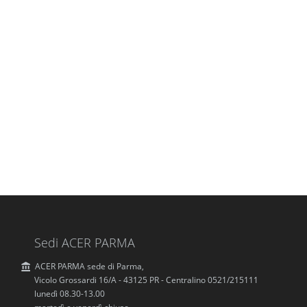
Sedi ACER PARMA
ACER PARMA sede di Parma,
Vicolo Grossardi 16/A - 43125 PR - Centralino 0521/215111
lunedì 08.30-13.00