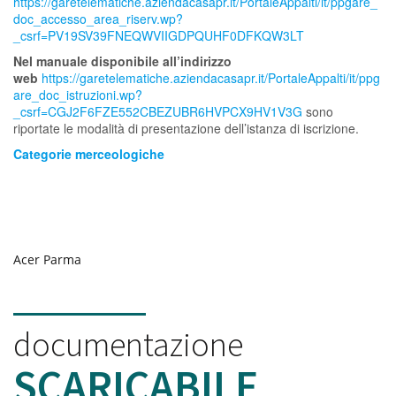
https://garetelematiche.aziendacasapr.it/PortaleAppalti/it/ppgare_
doc_accesso_area_riserv.wp?
_csrf=PV19SV39FNEQWVIIGDPQUHF0DFKQW3LT
Nel manuale disponibile all’indirizzo
web
https://garetelematiche.aziendacasapr.it/PortaleAppalti/it/ppg
are_doc_istruzioni.wp?
_csrf=CGJ2F6FZE552CBEZUBR6HVPCX9HV1V3G
sono
riportate le modalità di presentazione dell’istanza di iscrizione.
Categorie merceologiche
Acer Parma
documentazione
SCARICABILE