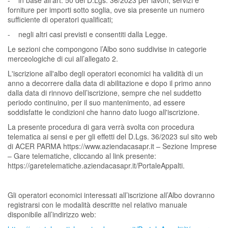
- in base all’art. 50 del D.Lgs. 36/2023 per lavori, servizi e
forniture per importi sotto soglia, ove sia presente un numero
sufficiente di operatori qualificati;
- negli altri casi previsti e consentiti dalla Legge.
Le sezioni che compongono l’Albo sono suddivise in categorie
merceologiche di cui all’allegato 2.
L'iscrizione all'albo degli operatori economici ha validità di un
anno a decorrere dalla data di abilitazione e dopo il primo anno
dalla data di rinnovo dell’iscrizione, sempre che nel suddetto
periodo continuino, per il suo mantenimento, ad essere
soddisfatte le condizioni che hanno dato luogo all'iscrizione.
La presente procedura di gara verrà svolta con procedura
telematica ai sensi e per gli effetti del D.Lgs. 36/2023 sul sito web
di ACER PARMA https://www.aziendacasapr.it – Sezione Imprese
– Gare telematiche, cliccando al link presente:
https://garetelematiche.aziendacasapr.it/PortaleAppalti.
Gli operatori economici interessati all’iscrizione all’Albo dovranno
registrarsi con le modalità descritte nel relativo manuale
disponibile all’indirizzo web: