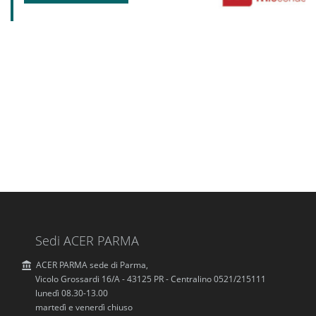
Sedi ACER PARMA
ACER PARMA sede di Parma,
Vicolo Grossardi 16/A - 43125 PR - Centralino 0521/215111
lunedì 08.30-13.00
martedì e venerdì chiuso