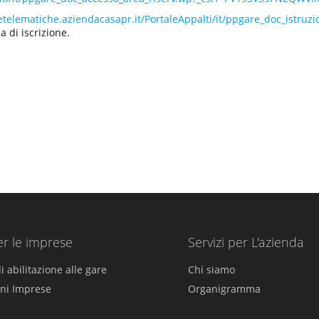
retelematiche.aziendacasapr.it/PortaleAppalti/it/ppgare_doc_ist
a di iscrizione.
er le imprese
Servizi per L'azienda
i abilitazione alle gare
Chi siamo
ni Imprese
Organigramma