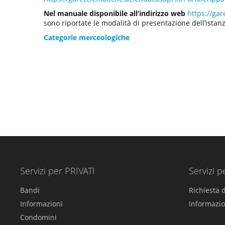
Nel manuale disponibile all’indirizzo web
https://ga
sono riportate le modalità di presentazione dell’istanz
Categorie merceologiche
Servizi per PRIVATI
Servizi p
Bandi
Richiesta d
Informazioni
Informazio
Condomini