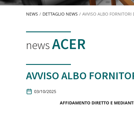
NEWS
/
DETTAGLIO NEWS
/
AVVISO ALBO FORNITORI 
ACER
news
AVVISO ALBO FORNITOR
D
03/10/2025
a
t
AFFIDAMENTO DIRETTO E MEDIANTE 
a
d
i
P
u