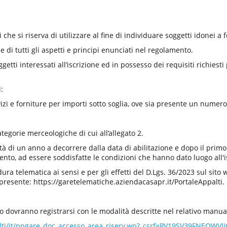
he si riserva di utilizzare al fine di individuare soggetti idonei a fo
e di tutti gli aspetti e principi enunciati nel regolamento.
ggetti interessati all’iscrizione ed in possesso dei requisiti richie
:
vizi e forniture per importi sotto soglia, ove sia presente un numero 
egorie merceologiche di cui all’allegato 2.
dità di un anno a decorrere dalla data di abilitazione e dopo il prim
nto, ad essere soddisfatte le condizioni che hanno dato luogo all'i
ura telematica ai sensi e per gli effetti del D.Lgs. 36/2023 sul si
 presente: https://garetelematiche.aziendacasapr.it/PortaleAppalti.
lbo dovranno registrarsi con le modalità descritte nel relativo manua
ppalti/it/ppgare_doc_accesso_area_riserv.wp?_csrf=PV19SV39FNEQ