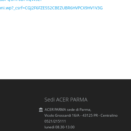
ruzioni.wp?_csrf=CGJ2F6FZE552CBEZUBR6HVPCX9HV1V3G
Sedi ACER PARMA
ACER PARMA sede di Parma,
Vicolo Grossardi 16/A - 43125 PR - Centralino
0521/215111
lunedì 08.30-13.00