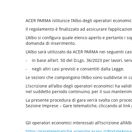
b
b
l
i
ACER PARMA istituisce l’Albo degli operatori economici c
c
Il regolamento è finalizzato ad assicurare l’applicazion
a
z
L’Albo si configura quale elenco aperto e pertanto i so
i
domanda di inserimento.
o
n
L’Albo sarà utilizzato da ACER PARMA nei seguenti casi
e
- in base all’art. 50 del D.Lgs. 36/2023 per lavori, ser
- negli altri casi previsti e consentiti dalla Legge.
Le sezioni che compongono l’Albo sono suddivise in cat
L'iscrizione all'albo degli operatori economici ha vali
nel suddetto periodo continuino, per il suo mantenime
La presente procedura di gara verrà svolta con proced
Sezione Imprese – Gare telematiche, cliccando al link
Gli operatori economici interessati all’iscrizione all’A
https://garetelematiche.aziendacasapr.it/PortaleA