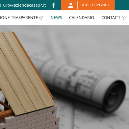
Area riservata
urp@aziendacasapr.it
IONE TRASPARENTE
NEWS
CALENDARIO
CONTATTI