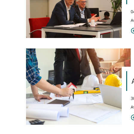
0
A
3
A