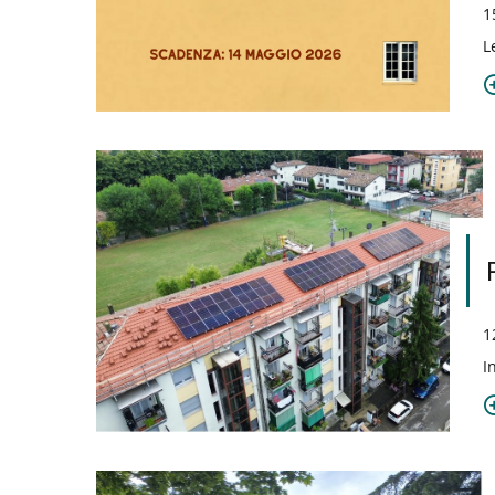
1
L
1
I