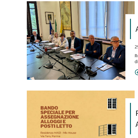
2
R
d