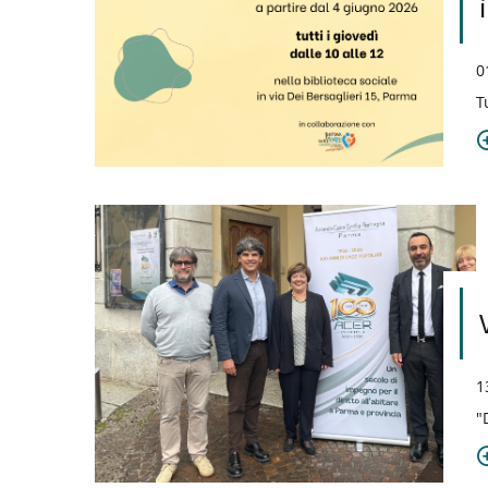
0
T
1
"