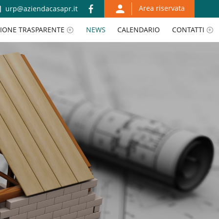
Area riservata
urp@aziendacasapr.it
IONE TRASPARENTE
NEWS
CALENDARIO
CONTATTI