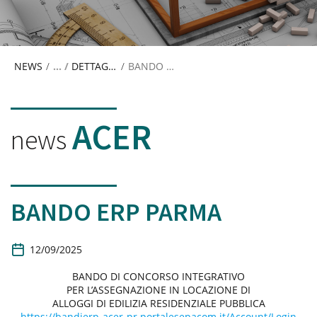
NEWS
/
DETTAGLIO NEWS
/
BANDO ERP PARMA
ACER
news
BANDO ERP PARMA
D
12/09/2025
a
t
BANDO DI CONCORSO INTEGRATIVO
a
PER L’ASSEGNAZIONE IN LOCAZIONE DI
d
ALLOGGI DI EDILIZIA RESIDENZIALE PUBBLICA
i
https://bandierp-acer-pr.portalesepacom.it/Account/Login