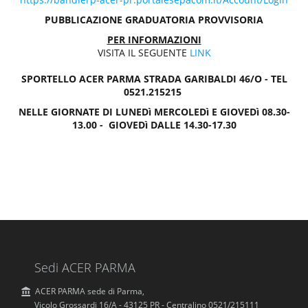
P
PUBBLICAZIONE GRADUATORIA PROVVISORIA
u
b
PER INFORMAZIONI
b
VISITA IL SEGUENTE
LINK
l
i
SPORTELLO ACER PARMA STRADA GARIBALDI 46/O - TEL
c
0521.215215
a
NELLE GIORNATE DI LUNEDì MERCOLEDì E GIOVEDì 08.30-
z
13.00 - GIOVEDì DALLE 14.30-17.30
i
o
n
e
Sedi ACER PARMA
ACER PARMA sede di Parma,
Vicolo Grossardi 16/A - 43125 PR - Centralino 0521/215111