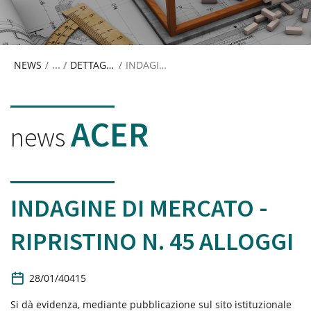
NEWS
/
DETTAGLIO NEWS
/
INDAGINE DI MERCATO - RIPRISTINO N. 45 ALLOGGI
ACER
news
INDAGINE DI MERCATO -
RIPRISTINO N. 45 ALLOGGI
D
28/01/40415
a
t
Si dà evidenza, mediante pubblicazione sul sito istituzionale