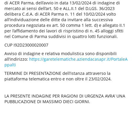
a
di ACER Parma, dell’avvio in data 13/02/2024 di indagine di
d
mercato ai sensi dell’art. 50 e ALL.II.1 del D.LGS. 36/2023
i
delibera C.d.A. di ACER Parma n. 11 del 10/02/2024 volto
P
all’individuazione delle ditte da invitare alla successiva
u
procedura negoziata ex art. 50 comma 1 lett. d) e allegato II.1
b
per l’affidamento dei lavori di rispristino di n. 45 alloggi sfitti
b
nel Comune di Parma suddivisi in quattro lotti funzionali.
l
CUP I92D23000020007
i
c
Avviso di indagine e relativa modulistica sono disponibili
a
all’indirizzo:
https://garetelematiche.aziendacasapr.it/PortaleA
z
ppalti
i
TERMINE DI PRESENTAZIONE dell’istanza attraverso la
o
piattaforma telematica entro e non oltre il 23/02/2024.
n
e
LA PRESENTE INDAGINE PER RAGIONI DI URGENZA AVRA’ UNA
PUBBLICAZIONE DI MASSIMO DIECI GIORNI.