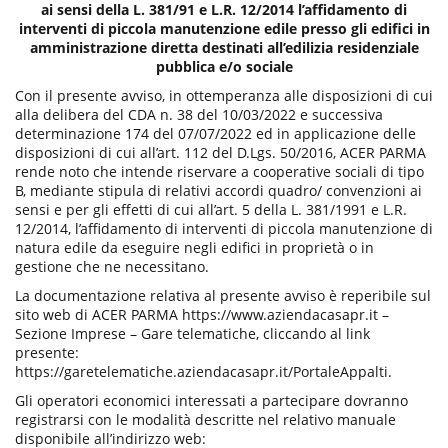
ai sensi della L. 381/91 e L.R. 12/2014 l’affidamento di
P
interventi di piccola manutenzione edile presso gli edifici in
u
amministrazione diretta destinati all’edilizia residenziale
b
pubblica e/o sociale
b
l
Con il presente avviso, in ottemperanza alle disposizioni di cui
i
alla delibera del CDA n. 38 del 10/03/2022 e successiva
c
determinazione 174 del 07/07/2022 ed in applicazione delle
a
disposizioni di cui all’art. 112 del D.Lgs. 50/2016, ACER PARMA
z
rende noto che intende riservare a cooperative sociali di tipo
i
B, mediante stipula di relativi accordi quadro/ convenzioni ai
o
sensi e per gli effetti di cui all’art. 5 della L. 381/1991 e L.R.
n
12/2014, l’affidamento di interventi di piccola manutenzione di
e
natura edile da eseguire negli edifici in proprietà o in
gestione che ne necessitano.
La documentazione relativa al presente avviso è reperibile sul
sito web di ACER PARMA https://www.aziendacasapr.it –
Sezione Imprese – Gare telematiche, cliccando al link
presente:
https://garetelematiche.aziendacasapr.it/PortaleAppalti.
Gli operatori economici interessati a partecipare dovranno
registrarsi con le modalità descritte nel relativo manuale
disponibile all’indirizzo web: