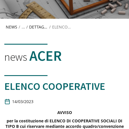
NEWS
/
DETTAGLIO NEWS
/
ELENCO COOPERATIVE
ACER
news
ELENCO COOPERATIVE
D
14/03/2023
a
t
AVVISO
a
per la costituzione di ELENCO DI COOPERATIVE SOCIALI DI
d
TIPO B cui riservare mediante accordo quadro/convenzione
i