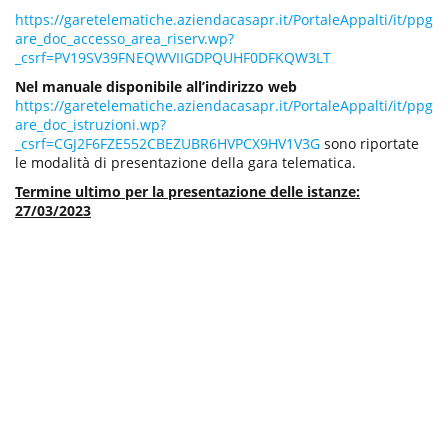
https://garetelematiche.aziendacasapr.it/PortaleAppalti/it/ppg
are_doc_accesso_area_riserv.wp?
_csrf=PV19SV39FNEQWVIIGDPQUHF0DFKQW3LT
Nel manuale disponibile all’indirizzo web
https://garetelematiche.aziendacasapr.it/PortaleAppalti/it/ppg
are_doc_istruzioni.wp?
_csrf=CGJ2F6FZE552CBEZUBR6HVPCX9HV1V3G
sono riportate
le modalità di presentazione della gara telematica.
Termine ultimo per la presentazione delle istanze:
27/03/2023