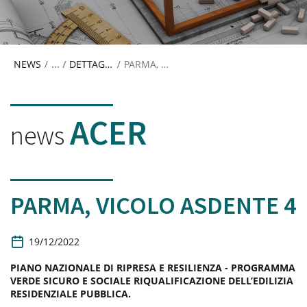
NEWS
/
DETTAGLIO NEWS
/
PARMA, VICOLO ASDENTE 4
ACER
news
PARMA, VICOLO ASDENTE 4
D
19/12/2022
a
t
PIANO NAZIONALE DI RIPRESA E RESILIENZA - PROGRAMMA
a
VERDE SICURO E SOCIALE RIQUALIFICAZIONE DELL’EDILIZIA
d
RESIDENZIALE PUBBLICA.
i