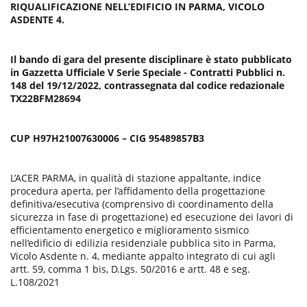
RIQUALIFICAZIONE NELL’EDIFICIO IN PARMA, VICOLO
P
ASDENTE 4.
u
b
b
Il bando di gara del presente disciplinare è stato pubblicato
l
in Gazzetta Ufficiale V Serie Speciale - Contratti Pubblici n.
i
148 del 19/12/2022, contrassegnata dal codice redazionale
c
TX22BFM28694
a
z
i
CUP H97H21007630006 – CIG 95489857B3
o
n
e
L’ACER PARMA, in qualità di stazione appaltante, indice
procedura aperta, per l’affidamento della progettazione
definitiva/esecutiva (comprensivo di coordinamento della
sicurezza in fase di progettazione) ed esecuzione dei lavori di
efficientamento energetico e miglioramento sismico
nell’edificio di edilizia residenziale pubblica sito in Parma,
Vicolo Asdente n. 4, mediante appalto integrato di cui agli
artt. 59, comma 1 bis, D.Lgs. 50/2016 e artt. 48 e seg.
L.108/2021