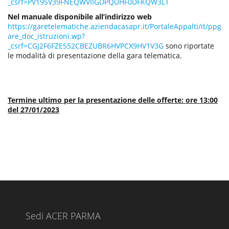
_csrf=PV19SV39FNEQWVIIGDPQUHF0DFKQW3LT
Nel manuale disponibile all’indirizzo web
https://garetelematiche.aziendacasapr.it/PortaleAppalti/it/ppg
are_doc_istruzioni.wp?
_csrf=CGJ2F6FZE552CBEZUBR6HVPCX9HV1V3G
sono riportate
le modalità di presentazione della gara telematica.
Termine ultimo per la presentazione delle offerte: ore 13:00
del 27/01/2023
Sedi ACER PARMA