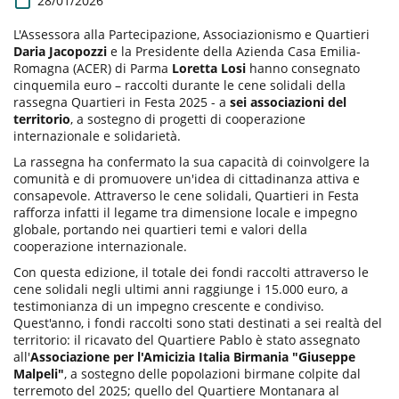
28/01/2026
a
t
L'Assessora alla Partecipazione, Associazionismo e Quartieri
a
Daria Jacopozzi
e la Presidente della Azienda Casa Emilia-
d
Romagna (ACER) di Parma
Loretta Losi
hanno consegnato
i
cinquemila euro – raccolti durante le cene solidali della
P
rassegna Quartieri in Festa 2025 - a
sei associazioni del
u
territorio
, a sostegno di progetti di cooperazione
b
internazionale e solidarietà.
b
La rassegna ha confermato la sua capacità di coinvolgere la
l
comunità e di promuovere un'idea di cittadinanza attiva e
i
consapevole. Attraverso le cene solidali, Quartieri in Festa
c
rafforza infatti il legame tra dimensione locale e impegno
a
globale, portando nei quartieri temi e valori della
z
cooperazione internazionale.
i
o
Con questa edizione, il totale dei fondi raccolti attraverso le
n
cene solidali negli ultimi anni raggiunge i 15.000 euro, a
e
testimonianza di un impegno crescente e condiviso.
Quest'anno, i fondi raccolti sono stati destinati a sei realtà del
territorio: il ricavato del Quartiere Pablo è stato assegnato
all'
Associazione per l'Amicizia Italia Birmania "Giuseppe
Malpeli"
, a sostegno delle popolazioni birmane colpite dal
terremoto del 2025; quello del Quartiere Montanara al