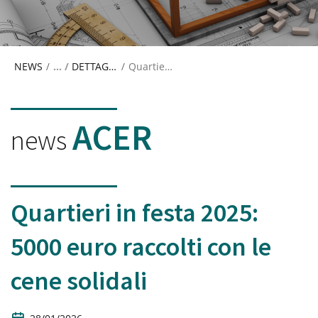
NEWS
/
DETTAGLIO NEWS
/
Quartieri in festa: 5000 euro raccolti con le cene solidali
ACER
news
Quartieri in festa 2025:
5000 euro raccolti con le
cene solidali
D