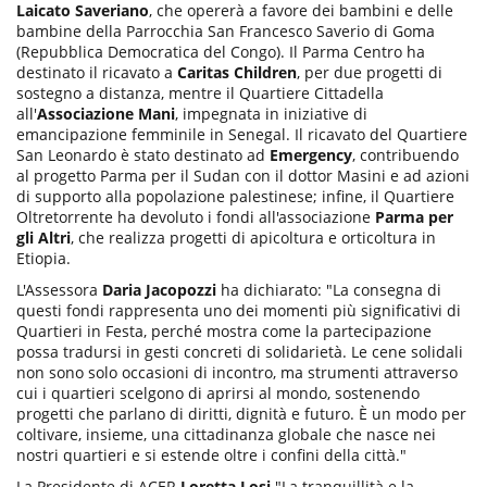
Laicato Saveriano
, che opererà a favore dei bambini e delle
bambine della Parrocchia San Francesco Saverio di Goma
(Repubblica Democratica del Congo). Il Parma Centro ha
destinato il ricavato a
Caritas Children
, per due progetti di
sostegno a distanza, mentre il Quartiere Cittadella
all'
Associazione Mani
, impegnata in iniziative di
emancipazione femminile in Senegal. Il ricavato del Quartiere
San Leonardo è stato destinato ad
Emergency
, contribuendo
al progetto Parma per il Sudan con il dottor Masini e ad azioni
di supporto alla popolazione palestinese; infine, il Quartiere
Oltretorrente ha devoluto i fondi all'associazione
Parma per
gli Altri
, che realizza progetti di apicoltura e orticoltura in
Etiopia.
L'Assessora
Daria Jacopozzi
ha dichiarato: "La consegna di
questi fondi rappresenta uno dei momenti più significativi di
Quartieri in Festa, perché mostra come la partecipazione
possa tradursi in gesti concreti di solidarietà. Le cene solidali
non sono solo occasioni di incontro, ma strumenti attraverso
cui i quartieri scelgono di aprirsi al mondo, sostenendo
progetti che parlano di diritti, dignità e futuro. È un modo per
coltivare, insieme, una cittadinanza globale che nasce nei
nostri quartieri e si estende oltre i confini della città."
La Presidente di ACER
Loretta Losi
"La tranquillità e la