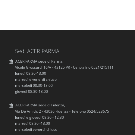
P
u
b
b
l
i
c
a
z
Sedi ACER PARMA
i
o
ACER PARMA sede di Parma,
n
Vicolo Grossardi 16/A - 43125 PR - Centralino 0521/215111
e
lunedì 08.30-13.00
martedì e venerdì chiuso
mercoledì 08.30-13.00
giovedì 08.30-13.00
ACER PARMA sede di Fidenza,
Via De Amicis 2 - 43036 Fidenza - Telefono 0524/523675
lunedì e giovedi 08.30 - 12.30
martedì 08.30 -13.00
mercoledì venerdì chiuso