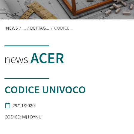
NEWS
/
DETTAGLIO NEWS
/
CODICE UNIVOCO
ACER
news
CODICE UNIVOCO
D
29/11/2020
a
t
CODICE: MJ1OYNU
a
d
i